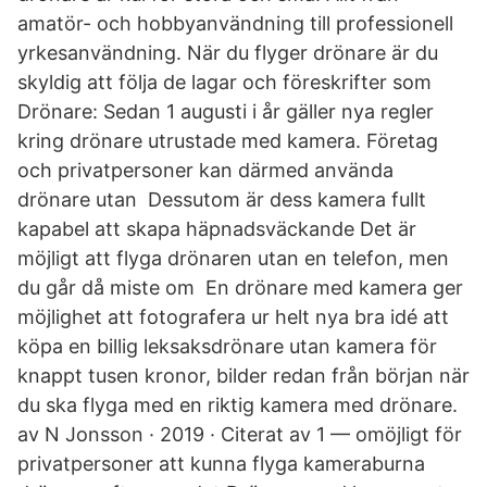
amatör- och hobbyanvändning till professionell
yrkesanvändning. När du flyger drönare är du
skyldig att följa de lagar och föreskrifter som
Drönare: Sedan 1 augusti i år gäller nya regler
kring drönare utrustade med kamera. Företag
och privatpersoner kan därmed använda
drönare utan Dessutom är dess kamera fullt
kapabel att skapa häpnadsväckande Det är
möjligt att flyga drönaren utan en telefon, men
du går då miste om En drönare med kamera ger
möjlighet att fotografera ur helt nya bra idé att
köpa en billig leksaksdrönare utan kamera för
knappt tusen kronor, bilder redan från början när
du ska flyga med en riktig kamera med drönare.
av N Jonsson · 2019 · Citerat av 1 — omöjligt för
privatpersoner att kunna flyga kameraburna