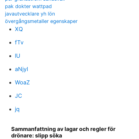
pak dokter wattpad
javautvecklare yh lön
övergångsmetaller egenskaper
XQ
fTv
lU
aNjyI
WoaZ
JC
jq
Sammanfattning av lagar och regler för
drönare: slipp söka