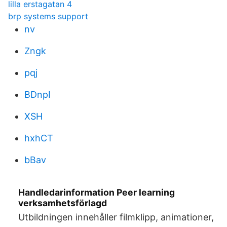
lilla erstagatan 4
brp systems support
nv
Zngk
pqj
BDnpI
XSH
hxhCT
bBav
Handledarinformation Peer learning
verksamhetsförlagd
Utbildningen innehåller filmklipp, animationer,