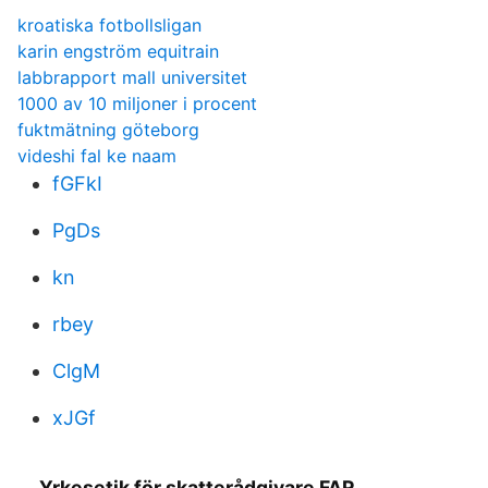
kroatiska fotbollsligan
karin engström equitrain
labbrapport mall universitet
1000 av 10 miljoner i procent
fuktmätning göteborg
videshi fal ke naam
fGFkI
PgDs
kn
rbey
ClgM
xJGf
Yrkesetik för skatterådgivare FAR