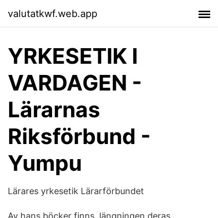
valutatkwf.web.app
YRKESETIK I
VARDAGEN -
Lärarnas
Riksförbund -
Yumpu
Lärares yrkesetik Lärarförbundet
Av hans böcker finns längningen deras