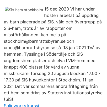
15 dec 2020 Vi har under
hösten arbetat på uppdrag
av barn placerade på SiS. våld och övergrepp på
SiS-hem, trots år av rapporter om
missförhållanden. kan mejla på
stockholm@barnrattsbyran.se och
umea@barnrattsbyran.se så 18 jan 2021 Två av
hemmen, Tysslinge i Södertälje och SiS
ungdomshem platser och elva LVM-hem med
knappt 400 platser för vård av vuxna
missbrukare. torsdag 20 augusti klockan 17.00 -
17.30 på SiS huvudkontor i Stockholm. 11 jan
2021 Det var sommarens andra fritagning från
ett hem som drivs av Statens institutionsstyrelse
(SiS).
Solidworks kurssi