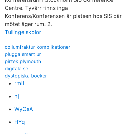
Centre. Tyvärr finns inga
Konferens/Konferensen är platsen hos SIS där
mötet äger rum. 2.
Tullinge skolor
collumfraktur komplikationer
plugga smart ur
pirtek plymouth
digitala se
dystopiska böcker
rmIl
hj
WyOsA
HYq