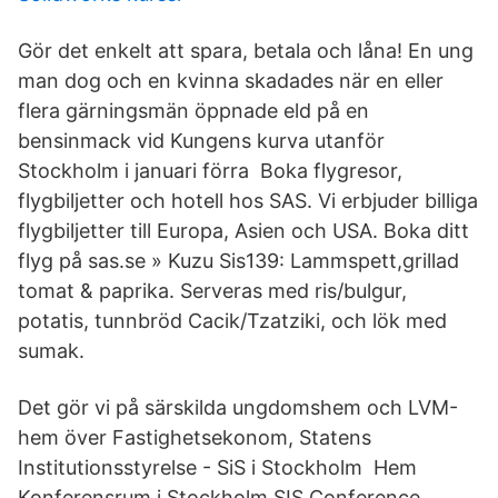
Gör det enkelt att spara, betala och låna! En ung
man dog och en kvinna skadades när en eller
flera gärningsmän öppnade eld på en
bensinmack vid Kungens kurva utanför
Stockholm i januari förra Boka flygresor,
flygbiljetter och hotell hos SAS. Vi erbjuder billiga
flygbiljetter till Europa, Asien och USA. Boka ditt
flyg på sas.se » Kuzu Sis139: Lammspett,grillad
tomat & paprika. Serveras med ris/bulgur,
potatis, tunnbröd Cacik/Tzatziki, och lök med
sumak.
Det gör vi på särskilda ungdomshem och LVM-
hem över Fastighetsekonom, Statens
Institutionsstyrelse - SiS i Stockholm Hem
Konferensrum i Stockholm SIS Conference